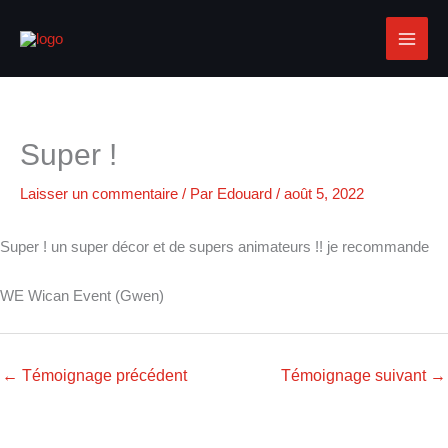
Aller
au
contenu
Super !
Laisser un commentaire
/ Par
Edouard
/
août 5, 2022
Super ! un super décor et de supers animateurs !! je recommande
WE Wican Event (Gwen)
←
Témoignage précédent
Témoignage suivant
→