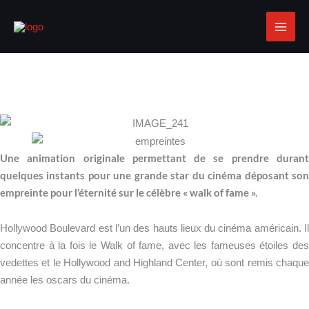
Aller
au
contenu
ATELIER
HOLLYWOOD BOULEVARD
Devenez la star d'Hollywood d'un soir
Une animation originale permettant de se prendre durant
quelques instants pour une grande star du cinéma déposant son
empreinte pour l’éternité sur le célèbre « walk of fame ».
Hollywood Boulevard est l’un des hauts lieux du cinéma américain. Il
concentre à la fois le Walk of fame, avec les fameuses étoiles des
vedettes et le Hollywood and Highland Center, où sont remis chaque
année les oscars du cinéma.