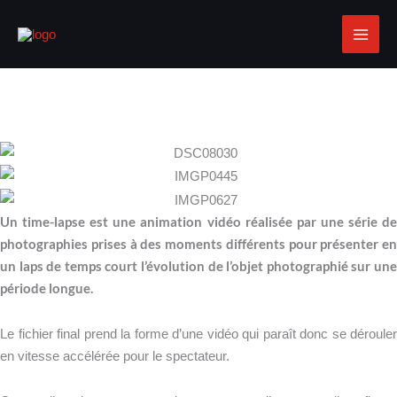
Aller
au
contenu
Atelier TIME-LAPSE
Pour un feed-back ludique et original de vos
équipes.
Un time-lapse est une animation vidéo réalisée par une série de
photographies prises à des moments différents pour présenter en
un laps de temps court l’évolution de l’objet photographié sur une
période longue.
Le fichier final prend la forme d’une vidéo qui paraît donc se dérouler
en vitesse accélérée pour le spectateur.