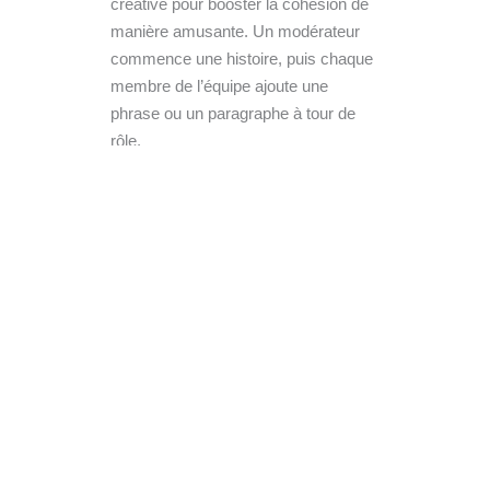
créative pour booster la cohésion de
manière amusante. Un modérateur
commence une histoire, puis chaque
membre de l’équipe ajoute une
phrase ou un paragraphe à tour de
rôle.
Ce jeu demande beaucoup
d’imagination et donne parfois des
résultats hilarants ! C’est une façon
subtile de rappeler l’importance du
récit commun en entreprise, où
chaque contribution est nécessaire
pour atteindre un objectif
convaincant.
Créer des moments mémorables
simples et impactants