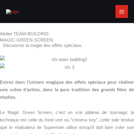
Aller
au
contenu
Atelier TEAM-BUILDING
MAGIC-GREEN-SCREEN
Découvrez la magie des effets spéciaux.
Entrez dans l’univers magique des effets spéciaux pour réaliser
une scène d’action, dans la pure tradition des grands films de
studios.
Le Magic Green Screen, c’est un vrai plateau de tournage; la
technique est celle du fond vert ou “chroma key”, cette toile tendue
que le réalisateur de Superman utilise lorsqu’il doit faire voler son