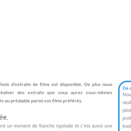
hoix d’extraits de films est disponible. De plus nous
De q
éaliser des extraits que vous aurez vous-mêmes
Nou
és au préalable parmi vos films préférés.
stu
pilo
rée
,
pro
ent un moment de franche rigolade et c’est aussi une
trad