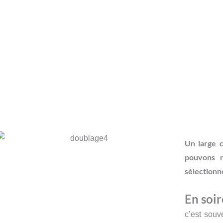
Un large c
pouvons r
sélectionn
En soi
c’est souv