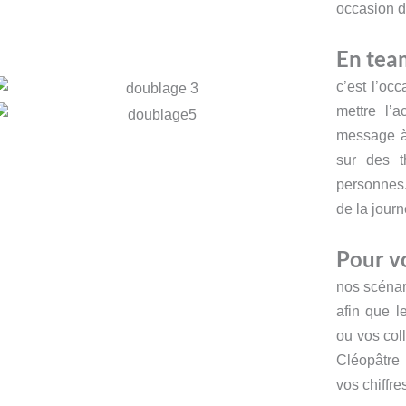
occasion d
En tea
c’est l’oc
mettre l’
message à 
sur des 
personnes.
de la journ
Pour vo
nos scénar
afin que l
ou vos col
Cléopâtre
vos chiffre