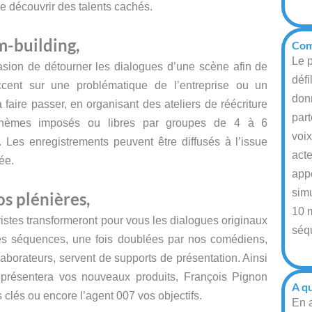
e découvrir des talents cachés.
m-building,
Com
Le p
casion de détourner les dialogues d’une scène afin de
défi
accent sur une problématique de l’entreprise ou un
donn
faire passer, en organisant des ateliers de réécriture
part
thèmes imposés ou libres par groupes de 4 à 6
voi
 Les enregistrements peuvent être diffusés à l’issue
act
ée.
app
sim
s plénières,
10 
istes transformeront pour vous les dialogues originaux
séq
es séquences, une fois doublées par nos comédiens,
laborateurs, servent de supports de présentation. Ainsi
 présentera vos nouveaux produits, François Pignon
A qu
s clés ou encore l’agent 007 vos objectifs.
En a