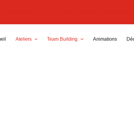
e du monde et des JO pour vous offrir un doublage commentaires sp
eil
Ateliers
Team Building
Animations
Dé
Atelier Doublage
Doublez les scenes cultes du Cinéma.