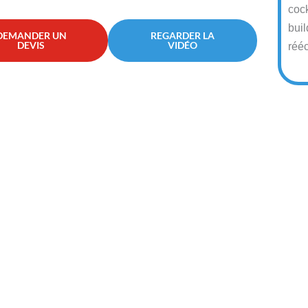
cock
buil
DEMANDER UN
REGARDER LA
DEVIS
VIDÉO
rééc