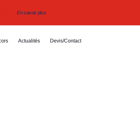
portifs 🏆
En savoir plus
cors
Actualités
Devis/Contact
e-Billancourt