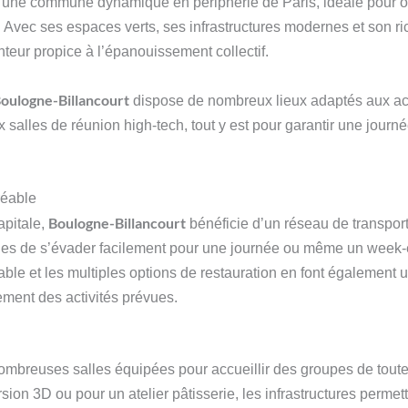
 une commune dynamique en périphérie de Paris, idéale pour o
Avec ses espaces verts, ses infrastructures modernes et son ric
nteur propice à l’épanouissement collectif.
oulogne-Billancourt
dispose de nombreux lieux adaptés aux act
salles de réunion high-tech, tout y est pour garantir une journé
réable
Boulogne-Billancourt
apitale,
bénéficie d’un réseau de transport
nes de s’évader facilement pour une journée ou même un week-e
able et les multiples options de restauration en font également u
nement des activités prévues.
breuses salles équipées pour accueillir des groupes de toutes 
on 3D ou pour un atelier pâtisserie, les infrastructures permette