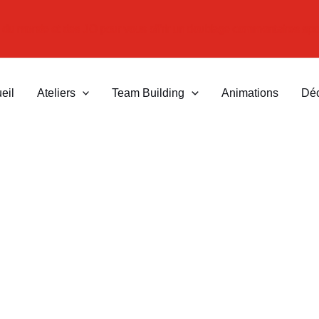
 du monde et des JO pour vous offrir un doublage commentaires s
eil
Ateliers
Team Building
Animations
Dé
équipes : Team Building Boulogn