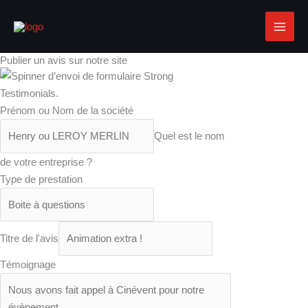
Aller
au
contenu
Publier un avis sur notre site
Prénom ou Nom de la société
Quel est le nom
de votre entreprise ?
Type de prestation
Titre de l'avis
Témoignage