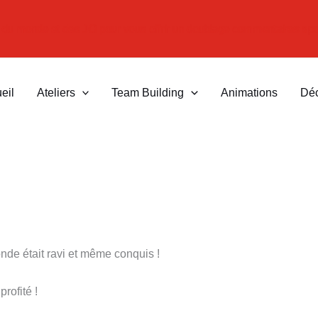
 du monde et des JO pour vous offrir un doublage commentaires sp
eil
Ateliers
Team Building
Animations
Dé
monde était ravi et même conquis !
rofité !