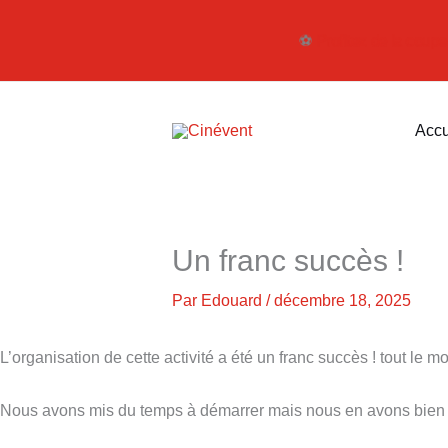
Aller
au
⚽️
Profitez de la coupe
contenu
Accu
Un franc succès !
Par
Edouard
/
décembre 18, 2025
L’organisation de cette activité a été un franc succès ! tout le 
Nous avons mis du temps à démarrer mais nous en avons bien p