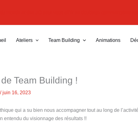
e du monde et des JO pour vous offrir un doublage commentaires spo
eil
Ateliers
Team Building
Animations
Dé
de Team Building !
/
juin 16, 2023
que qui a su bien nous accompagner tout au long de l’activité.
en entendu du visionnage des résultats !!