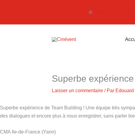
Aller
au
⚽️
Profitez de la coup
contenu
Accu
Superbe expérience 
Laisser un commentaire
/ Par
Edouard
Superbe expérience de Team Building ! Une équipe très sympathi
des dialogues et encore plus à nous enregistrer, sans parler bi
CMA Ile-de-France (Yann)