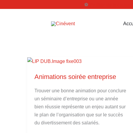
Aller
⚽️
Profitez de la coupe
au
contenu
Accu
Animations
soirée
Animations soirée entreprise
entreprise
Trouver une bonne animation pour conclure
un séminaire d’entreprise ou une année
bien réussie représente un enjeu autant sur
le plan de l’organisation que sur le succès
du divertissement des salariés.