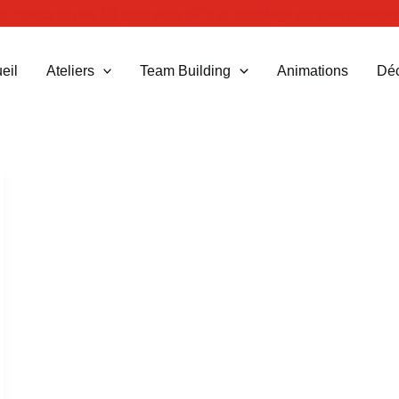
 du monde et des JO pour vous offrir un doublage commentaires sp
eil
Ateliers
Team Building
Animations
Dé