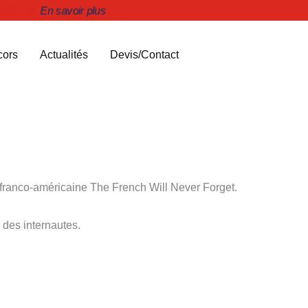
portifs 🏆
En savoir plus
cors
Actualités
Devis/Contact
n franco-américaine The French Will Never Forget.
des internautes.