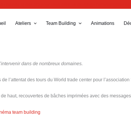
 du monde et des JO pour vous offrir un doublage commentaires s
eil
Ateliers
Team Building
Animations
Dé
’intervenir dans de nombreux domaines.
de l’attentat des tours du World trade center pour l’associatio
s de haut, recouvertes de bâches imprimées avec des messages 